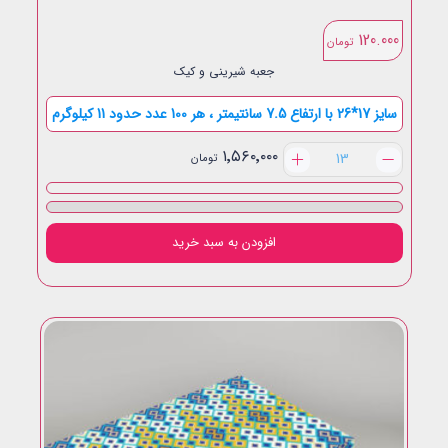
120.000
تومان
جعبه شیرینی و کیک
سایز 17*26 با ارتفاع 7.5 سانتیمتر ، هر 100 عدد حدود 11 کیلوگرم
چارکی
۱٬۵۶۰٬۰۰۰
تومان
لبه
بلند
عدد
افزودن به سبد خرید