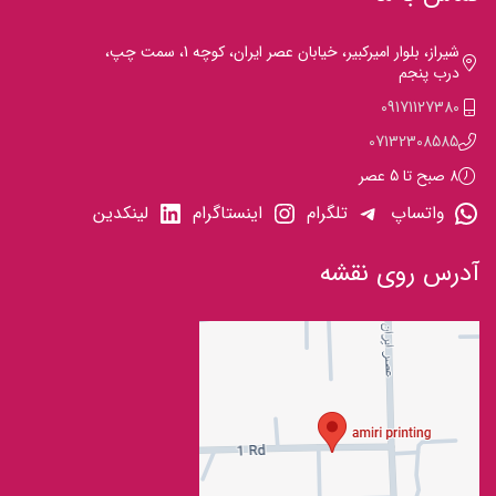
شیراز، بلوار امیرکبیر، خیابان عصر ایران، کوچه 1، سمت چپ،
درب پنجم
09171127380
07132308585
8 صبح تا 5 عصر
واتساپ
تلگرام
اینستاگرام
لینکدین
آدرس روی نقشه