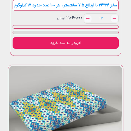
سایز 26*26 با ارتفاع 7.5 سانتیمتر ، هر 100 عدد حدود 17 کیلوگرم
یک
۲٬۰۴۰٬۰۰۰
تومان
و
نیم
کیلویی
مربع
افزودن به سبد خرید
لبه
بلند
عدد