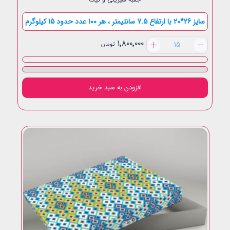
سایز 26*20 با ارتفاع 7.5 سانتیمتر ، هر 100 عدد حدود 15 کیلوگرم
یک
۱٬۸۰۰٬۰۰۰
تومان
کیلویی
لبه
بلند
عدد
افزودن به سبد خرید